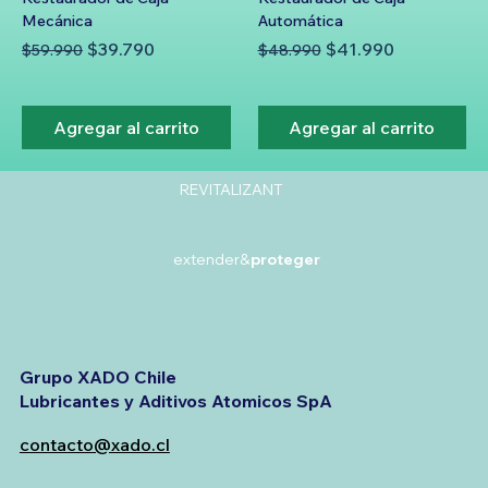
Mecánica
Automática
Precio
Precio de oferta
Precio
Precio de oferta
$39.790
$41.990
$59.990
$48.990
Agregar al carrito
Agregar al carrito
REVITALIZANT
extender&
proteger
Grupo XADO Chile
Lubricantes y Aditivos Atomicos SpA
contacto@xado.cl