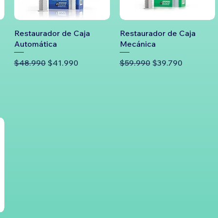
Restaurador de Caja
Restaurador de Caja
Automática
Mecánica
Precio
Precio de oferta
Precio
Precio de oferta
$48.990
$41.990
$59.990
$39.790