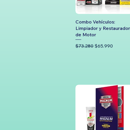
Combo Vehículos:
Limpiador y Restaurador
de Motor
Precio
Precio de ofert
$73.280
$65.990