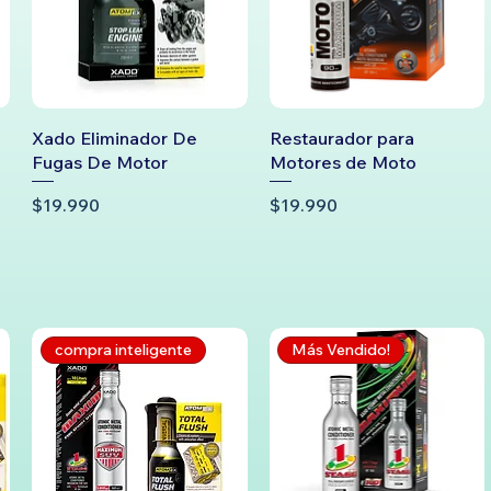
Xado Eliminador De
Restaurador para
Fugas De Motor
Motores de Moto
Precio
Precio
$19.990
$19.990
compra inteligente
Más Vendido!