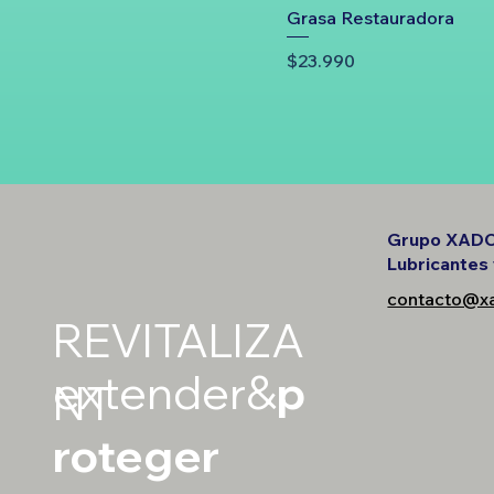
Grasa Restauradora
Precio
$23.990
Grupo XADO
Lubricantes
contacto@xa
REVITALIZA
extender&
p
NT
roteger