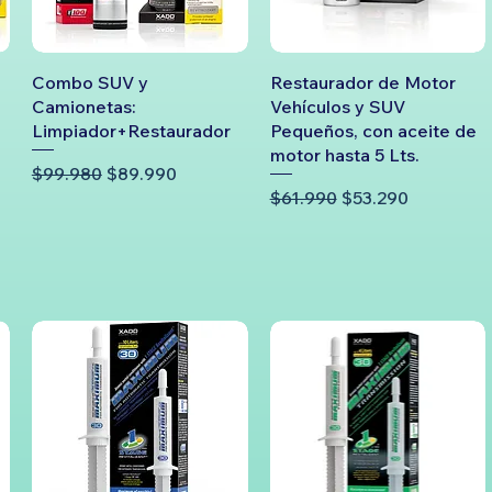
Combo SUV y
Restaurador de Motor
Camionetas:
Vehículos y SUV
Limpiador+Restaurador
Pequeños, con aceite de
motor hasta 5 Lts.
a
Precio
Precio de oferta
$99.980
$89.990
Precio
Precio de oferta
$61.990
$53.290