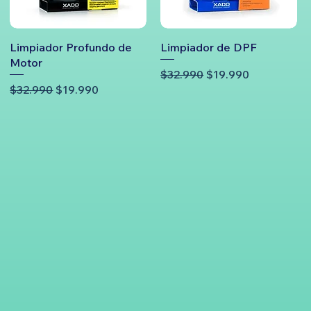
Limpiador Profundo de
Limpiador de DPF
Motor
Precio
Precio de oferta
$32.990
$19.990
Precio
Precio de oferta
$32.990
$19.990