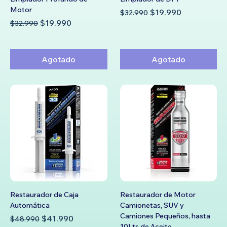
Motor
Precio
Precio de oferta
$19.990
$32.990
Precio
Precio de oferta
$19.990
$32.990
Agotado
Agotado
Restaurador de Caja
Restaurador de Motor
Automática
Camionetas, SUV y
Camiones Pequeños, hasta
Precio
Precio de oferta
$41.990
$48.990
10Lts de Aceite