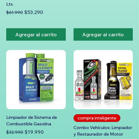
Lts.
Precio
Precio de oferta
$53.290
$61.990
Agregar al carrito
Agregar al carrito
Limpiador de Sistema de
compra inteligente
Combustible Gasolina
Combo Vehículos: Limpiador
Precio
Precio de oferta
$19.990
$32.990
y Restaurador de Motor