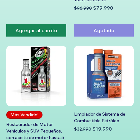
Precio
Precio de oferta
$79.990
$96.990
Agregar al carrito
Agotado
Limpiador de Sistema de
Más Vendido!
Combustible Petróleo
Restaurador de Motor
Precio
Precio de oferta
$19.990
$32.990
Vehículos y SUV Pequeños,
con aceite de motor hasta 5