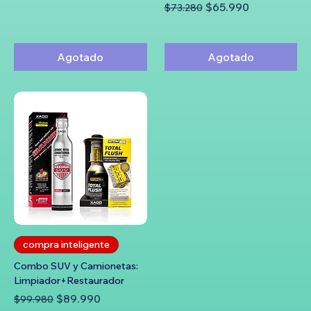
Precio
Precio de oferta
$65.990
$73.280
Agotado
Agotado
compra inteligente
Combo SUV y Camionetas:
Limpiador+Restaurador
Precio
Precio de oferta
$89.990
$99.980