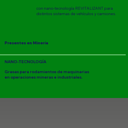
con nano-tecnología REVITALIZANT para
distintos sistemas de vehículos y camiones.
Presentes en Minería
NANO-TECNOLOGÍA
Grasas para rodamientos de maquinarias
en operaciones mineras e industriales.