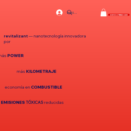
Iniciar Sesión
ACCESO A TIENDA XADO
revitalizant
— nanotecnología innovadora
por
más
POWER
más
KILOMETRAJE
economía en
COMBUSTIBLE
EMISIONES
TÓXICAS
reducidas